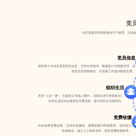
党员
社区党建管理系统整合学习教育、活动
党员信息
精准录入与动态更新党员信息，支持分类查询、数据统计与档案管理，实
现党员管理精细化，为党建工作提供数据支撑。
组织生活
支持“三会一课”、主题党日等线上预约、流程记录与考勤签到，
自动生成活动台账简化开展流程，提升组织生活规范性。
党费收缴
自动核算党费金额，支持在线缴纳、缴费提醒与明细查询，实时统计
收缴情况，减少人工核算成本，提高党费收缴效率。