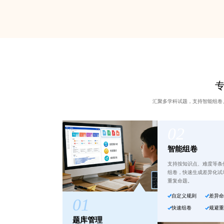
汇聚多学科试题，支持智能组卷
智能组卷
支持按知识点、难度等条
组卷，快速生成差异化试
重复命题。
自定义规则
差异
快速组卷
规避
题库管理