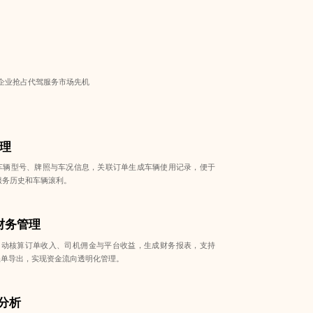
企业抢占代驾服务市场先机
理
车辆型号、牌照与车况信息，关联订单生成车辆使用记录，便于
服务历史和车辆滚利。
财务管理
自动核算订单收入、司机佣金与平台收益，生成财务报表，支持
账单导出，实现资金流向透明化管理。
分析