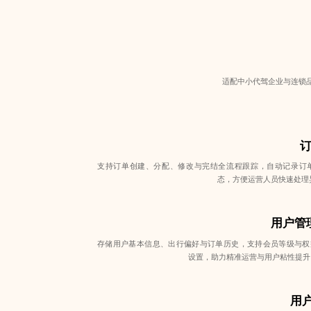
适配中小代驾企业与连锁
支持订单创建、分配、修改与完结全流程跟踪，自动记录订
态，方便运营人员快速处理
用户管
存储用户基本信息、出行偏好与订单历史，支持会员等级与权
设置，助力精准运营与用户粘性提升
用