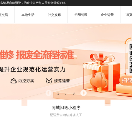
异常情况自动预警，为企业资产与人员安全保驾护航。
商交易
本地生活
社交娱乐
组织管理
企业运营
UI
3
/
3
同城闪送小程序
配送费自动结算省人工