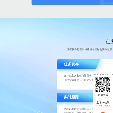
任务
蓝橙软件打造同城跑腿系统贴合实际运营
任务发布
支持自定义发布跑腿需求，涵盖物品类型、
流程简洁高效，一键提交即可进入匹配队列
实时跟踪
咨询热线
18140119082
搭载订单轨迹实时追踪，用户可查看跑腿员