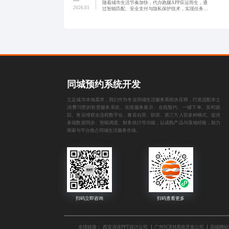
随着城市生活节奏加快，代办跑腿APP应运而生，通
2026.01
过智能匹配、安全支付与隐私保护技术，实现任务高
效分发与履约。平台以动态定价与积分激励提升用户
粘性，结合多级审核与可视化追踪系统，保障服务可
靠性，致力于构
同城预约系统开发
立足城市本地需求，我们作为专业同城生活服务系统供应商，打造适配本土
消费习惯的智慧服务系统。实现服务展示、在线预约、一键下单、实时跟
踪、售后维权全流程数字化，兼容自营、联营、第三方入驻多种模式。提供
多端数据同步、智能调度、财务统计等功能，以成熟产品与落地经验，助力
商家与平台抢占同城生活服务市场。
友情链接：
西安演讲PPT设计公司
广州SCRM系统开发公司
高端网站