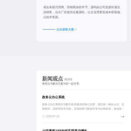
省去各级代理商、经销商加价环节，源码由公司直接对接企
业销售，以出厂价提供全量源码，让企业用更低成本获取核
心技术资源。
点击获取方案 >
新闻观点
NEWS
将想法与解决方案与您一起共享。
政务云办公系统
政务云办公系统作为数字政府建设的核心支撑，通过统一身份认证、文
档协同、流程审批等功能，实现跨部门数据共享与业务联动，推动政务
服务向智能化、一体化迈进，显著提升行政效能与应急响应能力。
2026-07-10
小说漫画APP如何实现用户增长