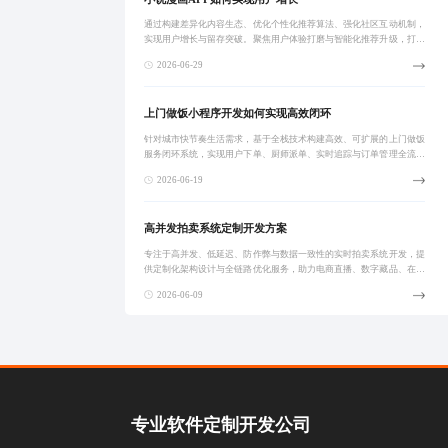
通过构建差异化内容生态、优化个性化推荐算法、强化社区互动机制，
实现用户增长与留存突破。聚焦用户体验打磨与智能化推荐升级，打造
高粘性、强互动的数字阅读平台，助力内容创作者与平台共同成长。
2026-06-29
上门做饭小程序开发如何实现高效闭环
针对城市快节奏生活需求，基于全栈技术构建高效、可扩展的上门做饭
服务闭环系统，实现用户下单、厨师派单、实时追踪与订单管理全流程
数字化，提升履约效率与用户体验。
2026-06-19
高并发拍卖系统定制开发方案
专注于高并发、低延迟、防作弊与数据一致性的实时拍卖系统开发，提
供定制化架构设计与全链路优化服务，助力电商直播、数字藏品、在线
竞拍等场景实现稳定高效交易。
2026-06-09
专业软件定制开发公司