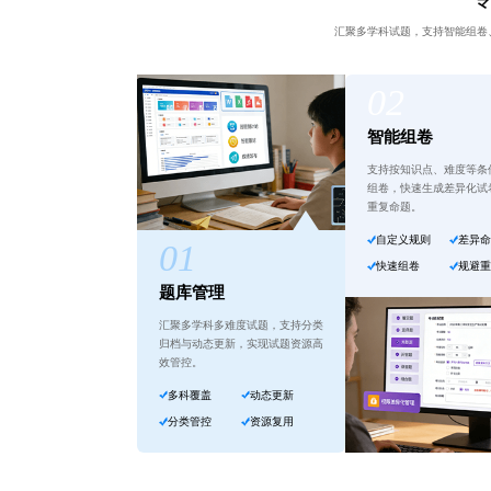
汇聚多学科试题，支持智能组卷
智能组卷
支持按知识点、难度等条
组卷，快速生成差异化试
重复命题。
自定义规则
差异
快速组卷
规避
题库管理
汇聚多学科多难度试题，支持分类
归档与动态更新，实现试题资源高
效管控。
多科覆盖
动态更新
分类管控
资源复用