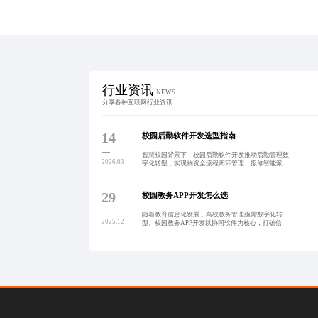
行业资讯
NEWS
分享各种互联网行业资讯
14
校园后勤软件开发选型指南
智慧校园背景下，校园后勤软件开发推动后勤管理数
2026.03
字化转型，实现物资全流程闭环管理、报修智能派单
与数据可视化决策，提升效率与资源利用率。系统支
持移动端接入与物联网融合，助力高校构建高效、智
能、可持续的后勤
29
校园教务APP开发怎么选
随着教育信息化发展，高校教务管理亟需数字化转
2025.12
型。校园教务APP开发以协同软件为核心，打破信息
孤岛，实现任务分派、进度追踪、数据同步与多端联
动，提升教务流程效率与师生体验。系统支持低代码
配置、无缝对接现