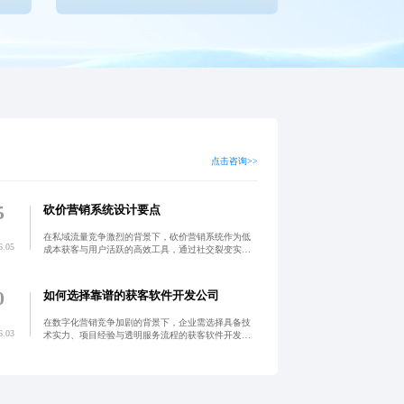
点击咨询>>
5
砍价营销系统设计要点
在私域流量竞争激烈的背景下，砍价营销系统作为低
6.05
成本获客与用户活跃的高效工具，通过社交裂变实现
指数级传播。本文从目标定位、功能设计、技术实现
到数据追踪，系统阐述了如何构建可落地的全流程体
系，并提出任务激
0
如何选择靠谱的获客软件开发公司
在数字化营销竞争加剧的背景下，企业需选择具备技
6.03
术实力、项目经验与透明服务流程的获客软件开发公
司。真正高性价比的服务不仅满足当前需求，更能支
持长期增长，实现精准获客与高效转化。