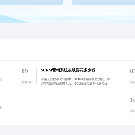
09
0
SCRM营销系统改版要花多少钱
信
济南企业数字化转型中，SCRM营销系统成为提升客
2026.05
202
自
户管理效率的关键工具。本文解析其成本构成与价值
响
回报，结合本地案例说明合理布局可带来超700%的投
、
资回报率，助力企业实现精细化运营与可持续增长。
1
速
202
优
%
助